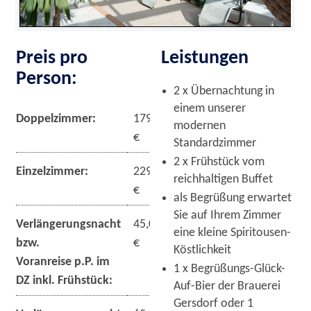
Preis pro
Leistungen
Person:
2 x Übernachtung in
einem unserer
Doppelzimmer:
179,00
modernen
€
Standardzimmer
2 x Frühstück vom
Einzelzimmer:
229,00
reichhaltigen Buffet
€
als Begrüßung erwartet
Sie auf Ihrem Zimmer
Verlängerungsnacht
45,00
eine kleine Spiritousen-
bzw.
€
Köstlichkeit
Voranreise p.P. im
1 x Begrüßungs-Glück-
DZ inkl. Frühstück:
Auf-Bier der Brauerei
Gersdorf oder 1