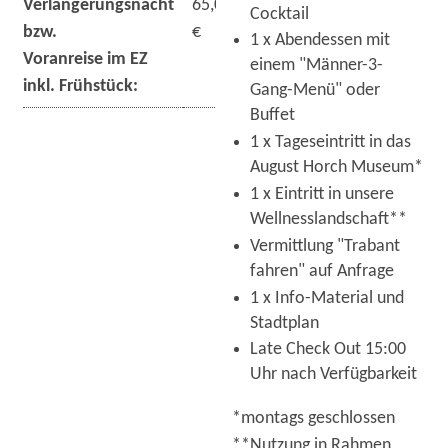
Verlängerungsnacht
65,00
Cocktail
bzw.
€
1 x Abendessen mit
Voranreise im EZ
einem "Männer-3-
inkl. Frühstück:
Gang-Menü" oder
Buffet
1 x Tageseintritt in das
August Horch Museum*
1 x Eintritt in unsere
Wellnesslandschaft**
Vermittlung "Trabant
fahren" auf Anfrage
1 x Info-Material und
Stadtplan
Late Check Out 15:00
Uhr nach Verfügbarkeit
*montags geschlossen
**Nutzung in Rahmen