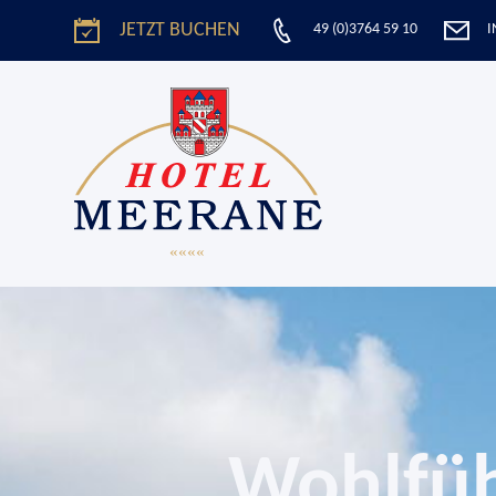
JETZT BUCHEN
49 (0)3764 59 10
I
Wohlfüh