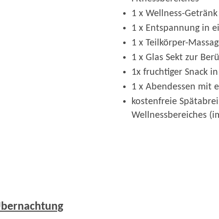
1 x Wellness-Geträ
1 x Entspannung in e
1 x Teilkörper-Massa
1 x Glas Sekt zur Be
1x fruchtiger Snack
1 x Abendessen mit 
kostenfreie Spätabrei
Wellnessbereiches (
Übernachtung