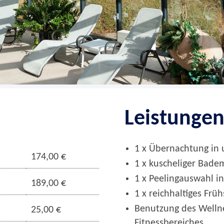
Leistunge
1 x Übernachtung in
174,00 €
1 x kuscheliger Bad
1 x Peelingauswahl i
189,00 €
1 x reichhaltiges Frü
Benutzung des Well
25,00 €
Fitnessbereiches