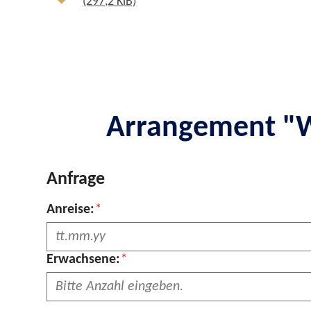
(297,2 KiB)
Arrangement "W
Anfrage
Pflichtfeld
Anreise:
*
Pflichtfeld
Erwachsene:
*